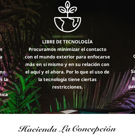
LIBRE DE TECNOLOGÍA
Procuramos minimizar el contacto
n
con el mundo exterior para enfocarse
la
más en sí mismo y en su relación con
S
el aquí y el ahora. Por lo que el uso de
omo
R
la tecnología tiene ciertas
s la
pa
restricciones.
nica