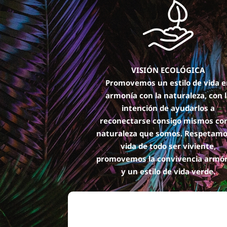
VISIÓN ECOLÓGICA
Promovemos un estilo de vida e
armonía con la naturaleza, con 
intención de ayudarlos a
reconectarse consigo mismos c
naturaleza que somos. Respetamo
vida de todo ser viviente,
promovemos la convivencia armó
y un estilo de vida verde.