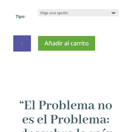
Tipo:
El
Añadir al carrito
Problema
no
es
el
Problema
cantidad
“El Problema no
es el Problema: