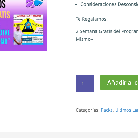
Consideraciones Desconsi
Te Regalamos:
2 Semana Gratis del Progr
Mismo»
Pack
Añadir al c
de
Tu
Preferencia
(Promoción)
Categorías:
Packs
,
Últimos L
cantidad