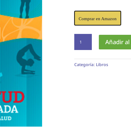
Comprar en Amazon
Juventud
Añadir al 
Prolongada
cantidad
Categoría:
Libros